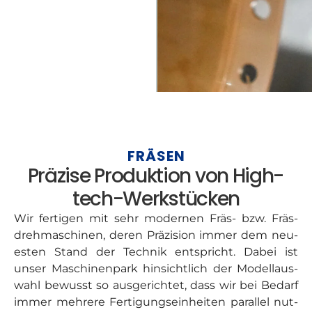
FRÄ­SEN
Prä­zi­se Pro­duk­ti­on von High­
tech-Werk­stü­cken
Wir fer­ti­gen mit sehr moder­nen Fräs- bzw. Fräs­
dreh­ma­schi­nen, deren Prä­zi­si­on immer dem neu­
es­ten Stand der Tech­nik ent­spricht. Dabei ist
unser Maschi­nen­park hin­sicht­lich der Modell­aus­
wahl bewusst so aus­ge­rich­tet, dass wir bei Bedarf
immer meh­re­re Fer­ti­gungs­ein­hei­ten par­al­lel nut­