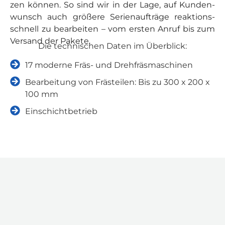
zen kön­nen. So sind wir in der Lage, auf Kun­den­
wunsch auch grö­ße­re Seri­en­auf­trä­ge reak­ti­ons­
schnell zu bear­bei­ten – vom ers­ten Anruf bis zum
Ver­sand der Pake­te.
Die tech­ni­schen Daten im Über­blick:
17 moder­ne Fräs- und Dreh­fräs­ma­schi­nen
Bear­bei­tung von Fräs­tei­len: Bis zu 300 x 200 x
100 mm
Ein­schicht­be­trieb